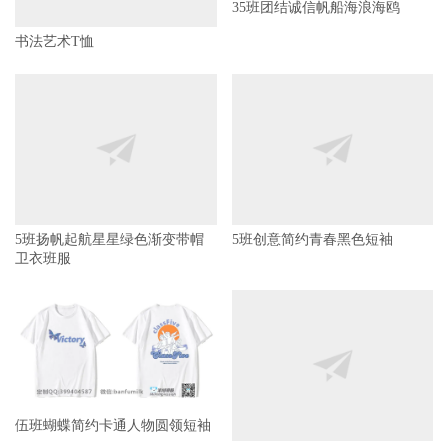
35班团结诚信帆船海浪海鸥
书法艺术T恤
5班扬帆起航星星绿色渐变带帽
5班创意简约青春黑色短袖
卫衣班服
伍班蝴蝶简约卡通人物圆领短袖