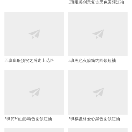
5班唯美创意复古黑色圆领短袖
五班班服预祝之后走上花路
5班黑色火箭简约圆领短袖
5班简约山脉粉色圆领短袖
5班棋盘格爱心黑色圆领短袖