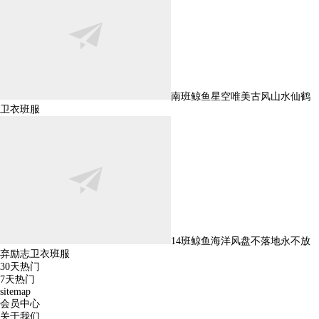
南班鲸鱼星空唯美古风山水仙鹤
卫衣班服
14班鲸鱼海洋风盘不落地永不放
弃励志卫衣班服
30天热门
7天热门
sitemap
会员中心
关于我们