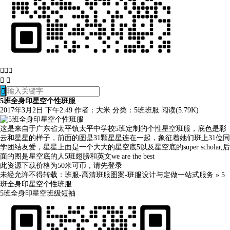






5班全身印星空个性班服
2017年3月2日 下午2:49
作者：大米
分类：
5班班服
阅读(5.79K)
这是来自于广东省太平镇太平中学校5班定制的个性星空班服，底色是彩
云和星星的样子，前面的图是31颗星星连在一起，象征着她们班上31位同
学团结友爱，星星上面是一个大大的星空底5以及星空底的super scholar,后
面的图是星空底的人5班翅膀和英文we are the best
此资源下载价格为
50
米可币，请先
登录
未经允许不得转载：
班服-高清班服图案-班服设计与定做一站式服务
»
5
班全身印星空个性班服
5班
全身印
星空
班级
短袖