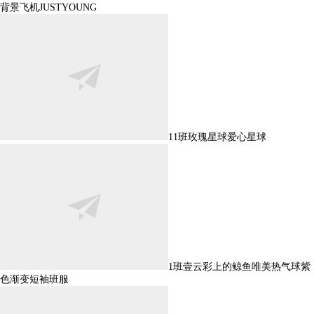
背景飞机JUSTYOUNG
11班玫瑰星球爱心星球
1班壹云彩上的鲸鱼唯美热气球紫
色渐变短袖班服