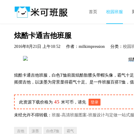
首页
校园班服
炫酷卡通吉他班服
2016年8月21日 上午10:52
作者：milkimpression
分类：
校园
炫酷卡通吉他班服，白色T恤前面炫酷骷髅头带帽头像，霸气十足，一句TH
摇摆吉他，以泼墨为背景显得霸气十足。是一件班服百搭T恤，
45
此资源下载价格为
米可币，请先
登录
未经允许不得转载：
班服-高清班服图案-班服设计与定做一站式
吉他
泼墨
白色T恤
霸气