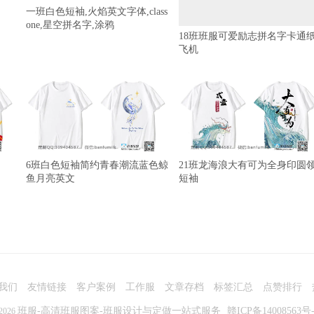
一班白色短袖,火焰英文字体,class
one,星空拼名字,涂鸦
18班班服可爱励志拼名字卡通
飞机
6班白色短袖简约青春潮流蓝色鲸
21班龙海浪大有可为全身印圆
鱼月亮英文
短袖
我们
友情链接
客户案例
工作服
文章存档
标签汇总
点赞排行
班服-高清班服图案-班服设计与定做一站式服务
赣ICP备14008563号-
2026