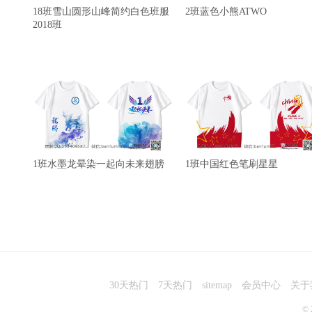
18班雪山圆形山峰简约白色班服
2班蓝色小熊ATWO
2018班
1班水墨龙晕染一起向未来翅膀
1班中国红色笔刷星星
30天热门
7天热门
sitemap
会员中心
关于
© 