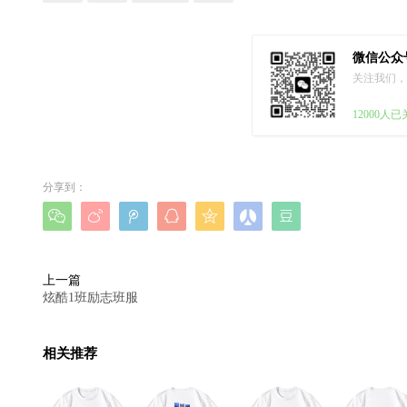
微信公众
关注我们，
12000人
分享到：







上一篇
炫酷1班励志班服
相关推荐