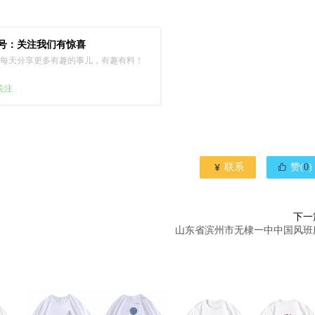
号：关注我们有惊喜
每天分享更多有趣的事儿，有趣有料！
已关注


联系
赞(
0
)
下一
山东省滨州市无棣一中中国风班