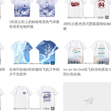
1班壹云彩上的鲸鱼唯美热气球紫
4班红白配色美式图案圆领短袖
色渐变短袖班服
服
袖班
全身印短袖4班班服纸飞机只争朝
we are the best纸飞机绿色晕染1
夕不负韶华
班白色短袖