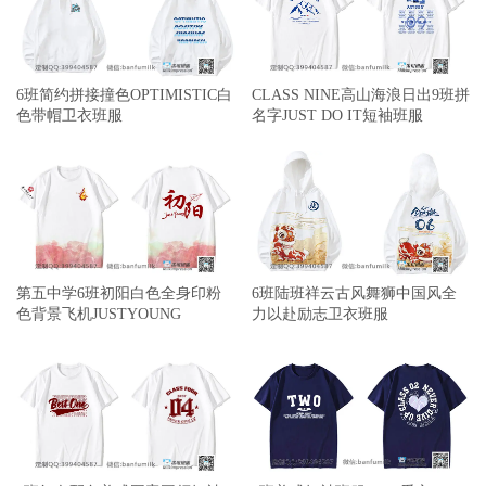
6班简约拼接撞色OPTIMISTIC白
CLASS NINE高山海浪日出9班拼
色带帽卫衣班服
名字JUST DO IT短袖班服
第五中学6班初阳白色全身印粉
6班陆班祥云古风舞狮中国风全
色背景飞机JUSTYOUNG
力以赴励志卫衣班服