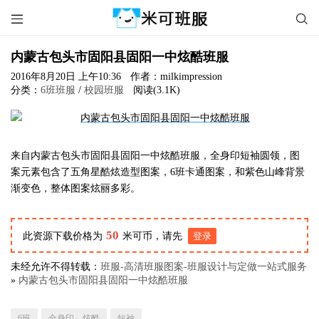


内蒙古包头市固阳县固阳一中炫酷班服
2016年8月20日 上午10:36
作者：milkimpression
分类：
6班班服
/
校园班服
阅读(3.1K)
来自内蒙古包头市固阳县固阳一中炫酷班服，全身印短袖圆领，图
案元素包含了五角星酷炫造型图案，6班卡通图案，和紫色山峰背景
渐变色，整体图案炫丽多彩。
50
此资源下载价格为
米可币，请先
登录
未经允许不得转载：
班服-高清班服图案-班服设计与定做一站式服务
»
内蒙古包头市固阳县固阳一中炫酷班服
6班
全身印，炫酷
短袖