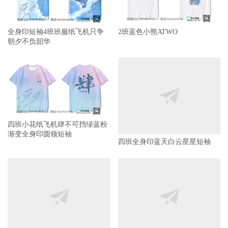
全身印短袖4班班服纸飞机只争
2班蓝色小熊ATWO
朝夕不负韶华
四班小花纸飞机肆不可挡绿蓝粉
渐变全身印圆领短袖
四班全身印蓝天白云星星短袖
18班班服可爱励志拼名字卡通纸
6班棋盘格小熊学院风拼接翻领