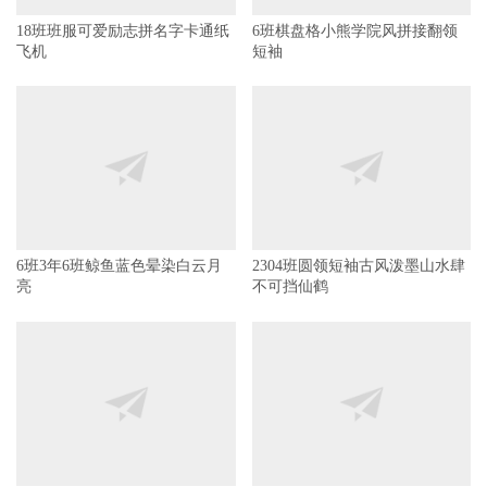
飞机
短袖
6班3年6班鲸鱼蓝色晕染白云月
2304班圆领短袖古风泼墨山水肆
亮
不可挡仙鹤
6班白色短袖,简约风,环形励志英
16班弧形简约圆形励志英文
文,锦鲤,山峰胸标
KONWLEDGE IS POWER藏青