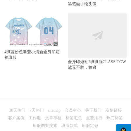
墨笔画手绘头像
4班蓝粉色渐变小清新全身印短
全身印短袖2班班服CLASS TOW
袖班服
战无不胜，舞狮
30天热门
7天热门
sitemap
会员中心
关于我们
友情链接
客户案例
工作服
文章存档
标签汇总
点赞排行
热门标签
班服图案搜索
班服款式
班服定做
班服-高清班服图案-班服设计与定做一站式服务
赣ICP备14008563
© 2026