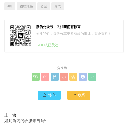
4班
圆领纯色
烫金
霸气
微信公众号：关注我们有惊喜
关注我们，每天分享更多有趣的事儿，有趣有料！
12000人已关注
分享到：








0

赞(
)
联系
上一篇
如此简约的班服来自4班