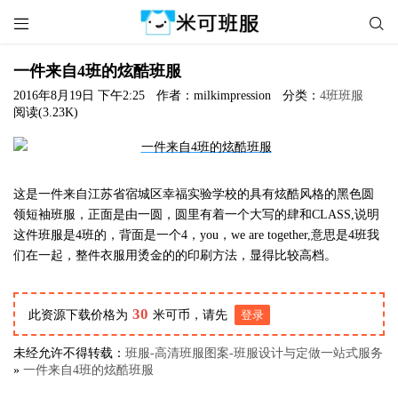


一件来自4班的炫酷班服
2016年8月19日 下午2:25
作者：milkimpression
分类：
4班班服
阅读(3.23K)
这是一件来自江苏省宿城区幸福实验学校的具有炫酷风格的黑色圆
领短袖班服，正面是由一圆，圆里有着一个大写的肆和CLASS,说明
这件班服是4班的，背面是一个4，you，we are together,意思是4班我
们在一起，整件衣服用烫金的的印刷方法，显得比较高档。
30
此资源下载价格为
米可币，请先
登录
未经允许不得转载：
班服-高清班服图案-班服设计与定做一站式服务
»
一件来自4班的炫酷班服