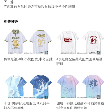
下一篇
广西壮族自治区崇左市扶绥县扶绥中学个性班服
相关推荐
翻领短袖,4班,小熊图案,中考必胜
4班红白配色美式图案圆领短袖
班服
全身印短袖4班班服纸飞机只争
四班小花纸飞机肆不可挡绿蓝粉
朝夕不负韶华
渐变全身印圆领短袖