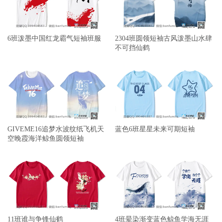
6班泼墨中国红龙霸气短袖班服
2304班圆领短袖古风泼墨山水肆
不可挡仙鹤
GIVEME16追梦水波纹纸飞机天
蓝色6班星星未来可期短袖
空晚霞海洋鲸鱼圆领短袖
11班谁与争锋仙鹤
4班晕染渐变蓝色鲸鱼学海无涯