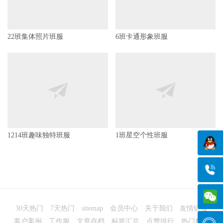
22班集体照片班服
6班卡通形象班服
1214班趣味独特班服
1班星空个性班服
30天热门
7天热门
sitemap
会员中心
关于我们
友情链接
客户案例
工作服
文章存档
标签汇总
点赞排行
热门标签