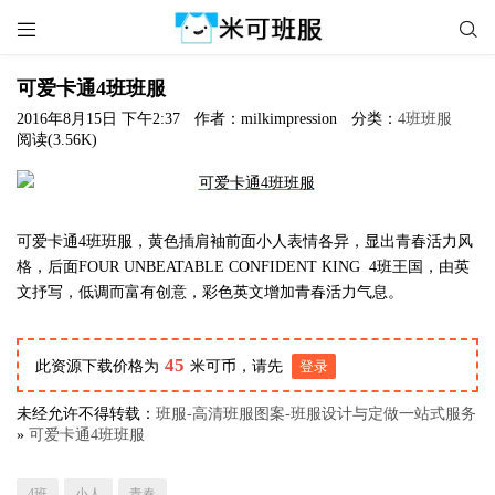


可爱卡通4班班服
2016年8月15日 下午2:37
作者：milkimpression
分类：
4班班服
阅读(3.56K)
可爱卡通4班班服，黄色插肩袖前面小人表情各异，显出青春活力风
格，后面FOUR UNBEATABLE CONFIDENT KING 4班王国，由英
文抒写，低调而富有创意，彩色英文增加青春活力气息。
45
此资源下载价格为
米可币，请先
登录
未经允许不得转载：
班服-高清班服图案-班服设计与定做一站式服务
»
可爱卡通4班班服
4班
小人
青春