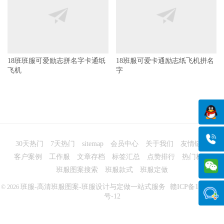
飞机
18班服可爱卡通励志纸飞机拼名
字
30天热门
7天热门
sitemap
会员中心
关于我们
友情链接
客户案例
工作服
文章存档
标签汇总
点赞排行
热门标签
班服图案搜索
班服款式
班服定做
班服-高清班服图案-班服设计与定做一站式服务
赣ICP备14008563
© 2026
号-12