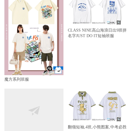
CLASS NINE高山海浪日出9班拼
名字JUST DO IT短袖班服
魔方系列班服
第五中学6班初阳白色全身印粉
翻领短袖,4班,小熊图案,中考必胜