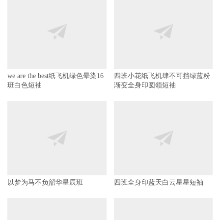
we are the best纸飞机绿色晕染16
四班小花纸飞机肆不可挡绿蓝粉
班白色短袖
渐变全身印圆领短袖
以梦为马不负韶华星辰班
四班全身印蓝天白云星星短袖
18班班服可爱励志拼名字卡通纸