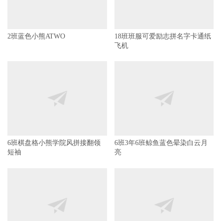
2班蓝色小熊ATWO
18班班服可爱励志拼名字卡通纸
飞机
6班棋盘格小熊学院风拼接翻领
6班3年6班鲸鱼蓝色晕染白云月
短袖
亮