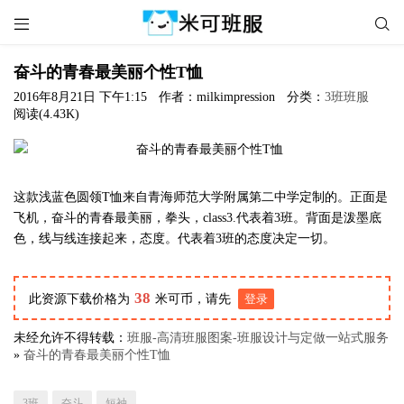


奋斗的青春最美丽个性T恤
2016年8月21日 下午1:15
作者：milkimpression
分类：
3班班服
阅读(4.43K)
这款浅蓝色圆领T恤来自青海师范大学附属第二中学定制的。正面是
飞机，奋斗的青春最美丽，拳头，class3.代表着3班。背面是泼墨底
色，线与线连接起来，态度。代表着3班的态度决定一切。
38
此资源下载价格为
米可币，请先
登录
未经允许不得转载：
班服-高清班服图案-班服设计与定做一站式服务
»
奋斗的青春最美丽个性T恤
3班
奋斗
短袖