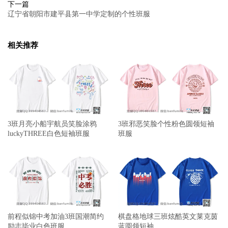
下一篇
辽宁省朝阳市建平县第一中学定制的个性班服
相关推荐
3班月亮小船宇航员笑脸涂鸦
3班邪恶笑脸个性粉色圆领短袖
luckyTHREE白色短袖班服
班服
前程似锦中考加油3班国潮简约
棋盘格地球三班炫酷英文莱克茵
励志毕业白色班服
蓝圆领短袖