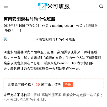


河南安阳滑县时尚个性班服
2016年8月10日 下午2:04
作者：milkimpression
分类：
3班班服
阅读(2.18K)
河南安阳滑县时尚个性班服，前面一朵烟雾玫瑰带来一种神秘感
觉，再一看，喔，原来是时尚3班的杰作，后面一个大写字母B簇拥
朵朵玫瑰意义何在？仔细一看原来是Beautiful Day 表示美丽的一
天，表达设计师希望3班童鞋每一天都是美好的一天。
50
此资源下载价格为
米可币，请先
登录
未经允许不得转载：
班服-高清班服图案-班服设计与定做一站式服务
»
河南安阳滑县时尚个性班服