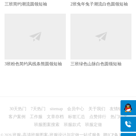
3班粉色简约风线条熊圆领短袖
三班绿色山脉白色圆领短袖
30天热门
7天热门
sitemap
会员中心
关于我们
友情链接
客户案例
工作服
文章存档
标签汇总
点赞排行
热门标签
班服图案搜索
班服款式
班服定做
班服-高清班服图案-班服设计与定做一站式服务
赣ICP备14008563
© 2026
号-12