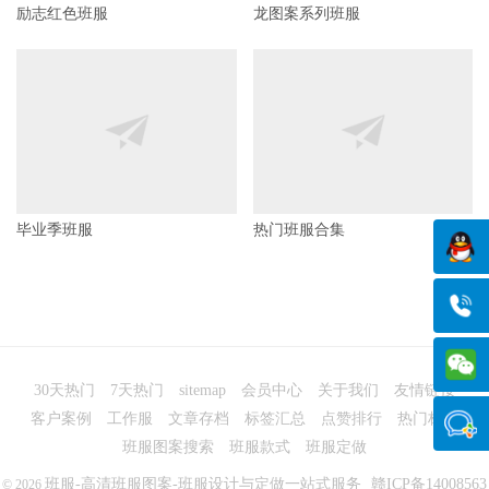
励志红色班服
龙图案系列班服
毕业季班服
热门班服合集
30天热门
7天热门
sitemap
会员中心
关于我们
友情链接
客户案例
工作服
文章存档
标签汇总
点赞排行
热门标签
班服图案搜索
班服款式
班服定做
班服-高清班服图案-班服设计与定做一站式服务
赣ICP备14008563
© 2026