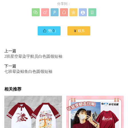
分享到：








0

赞(
)
联系
上一篇
2班星空晕染宇航员白色圆领短袖
下一篇
七班晕染鲸鱼白色圆领短袖
相关推荐