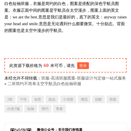
白色短袖班服，衣服是简约的白色，图案是搭配的深色宇航员图
案。衣服正面中间的图案是宇航员在太空漫步，图案上面的英文
是：we are the best.意思是我们是最好的，底下的英文：anyway raises
your head and smile.意思是无论遇到什么都要微笑。十分励志。背面
的图案也是太空中漫步的宇航员。
60
此资源下载价格为
米可币，请先
登录
未经允许不得转载：
班服-高清班服图案-班服设计与定做一站式服务
»
二班简约不简单太空宇航员白色短袖班服
2班
个性
创意
励志
小清新
潮流
炫酷
班级
白色T恤
短袖
简约
青春
微信公众号：关注我们有惊喜