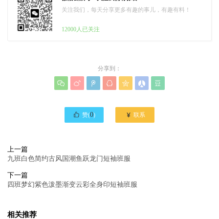
关注我们，每天分享更多有趣的事儿，有趣有料！
12000人已关注
分享到：








0

赞(
)
联系
上一篇
九班白色简约古风国潮鱼跃龙门短袖班服
下一篇
四班梦幻紫色泼墨渐变云彩全身印短袖班服
相关推荐