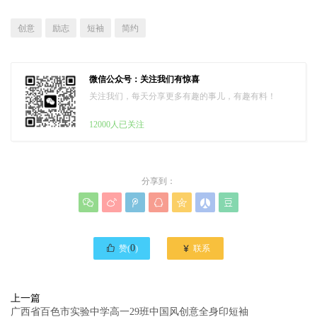
创意
励志
短袖
简约
微信公众号：关注我们有惊喜
关注我们，每天分享更多有趣的事儿，有趣有料！
12000人已关注
分享到：








0

赞(
)
联系
上一篇
广西省百色市实验中学高一29班中国风创意全身印短袖