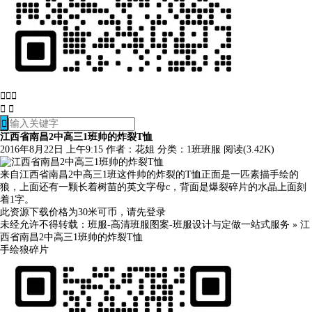






江西省南昌2中高三1班帅的炸裂T恤
2016年8月22日 上午9:15
作者：花姐
分类：
1班班服
阅读(3.42K)
来自江西省南昌2中高三1班这件帅的炸裂的T恤正面是一匹素描手绘的
狼，上面还有一颗长着树苗的英文字母c，背面是爆裂碎片的水晶上面刻
着1字。
此资源下载价格为
30
米可币，请先
登录
未经允许不得转载：
班服-高清班服图案-班服设计与定做一站式服务
»
江
西省南昌2中高三1班帅的炸裂T恤
手绘
狼
碎片