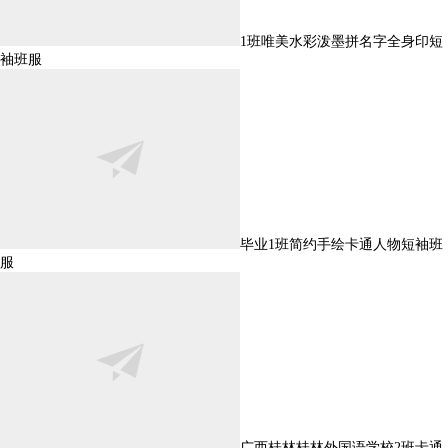
1班唯美水彩泼墨拼名字全身印短
袖班服
毕业1班简约手绘卡通人物短袖班
服
广西桂林桂林外国语学校2班卡通