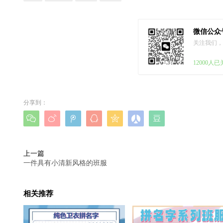
微信公众
关注我们，
12000人
分享到：







上一篇
一件具有小清新风格的班服
相关推荐