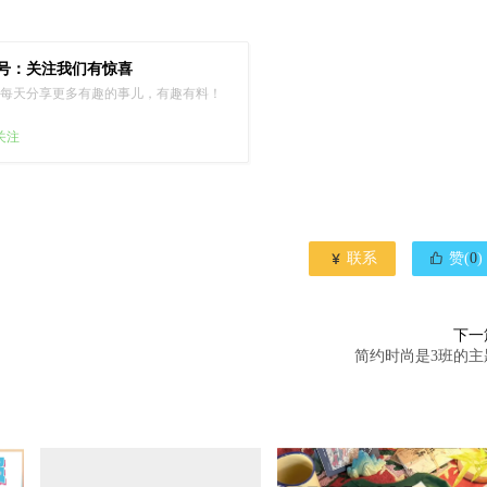
号：关注我们有惊喜
每天分享更多有趣的事儿，有趣有料！
已关注


联系
赞(
0
)
下一
简约时尚是3班的主