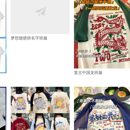
梦想翅膀拼名字班服
复古中国龙班服