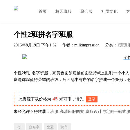
首页
校园班服
聚会服
社团文化
个性2班拼名字班服
2016年8月19日 下午1:32
作者：milkimpression
分类：
1班班
个性2班拼名字班服，亮黄色圆领短袖前面坚持就是胜利一个小人
班是辉煌值得荣耀的班级，后面乱中有序的名字拼成一个矩形，
45
此资源下载价格为
米可币，请先
登录
未经允许不得转载：
班服-高清班服图案-班服设计与定做一站式
2班
拼名字
皇冠
简单