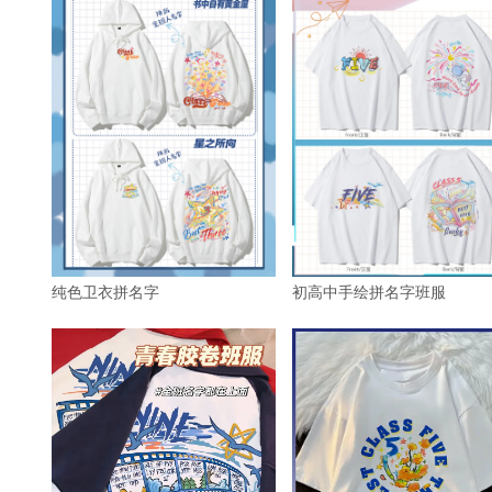
纯色卫衣拼名字
初高中手绘拼名字班服