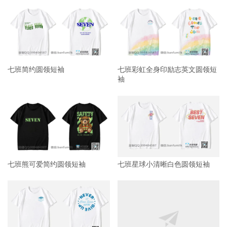
七班简约圆领短袖
七班彩虹全身印励志英文圆领短
袖
七班熊可爱简约圆领短袖
七班星球小清晰白色圆领短袖