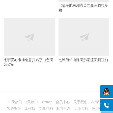
袖
七班爱心卡通创意拼名字白色圆
七班简约山脉圆形潮流圆领短袖
领短袖
30天热门
7天热门
sitemap
会员中心
关于我们
友情链接
客户案例
工作服
文章存档
标签汇总
点赞排行
热门标签
班服图案搜索
班服款式
班服定做