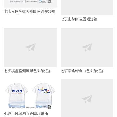
七班山脉白色圆领短袖
七班立体胸标圆圈白色圆领短袖
七班棋盘格潮流黑色圆领短袖
七班晕染鲸鱼白色圆领短袖
七班古风国潮白色圆领短袖
七班宇航员潮流英文黑色圆领短