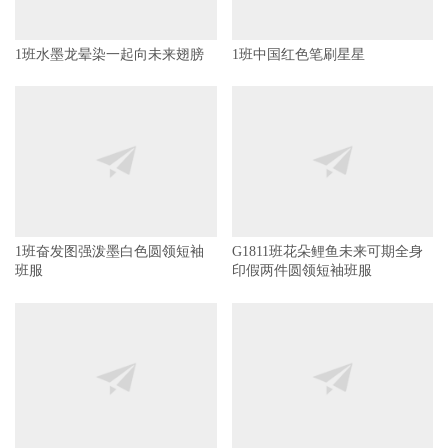
1班水墨龙晕染一起向未来翅膀
1班中国红色笔刷星星
1班奋发图强泼墨白色圆领短袖
G1811班花朵鲤鱼未来可期全身
班服
印假两件圆领短袖班服