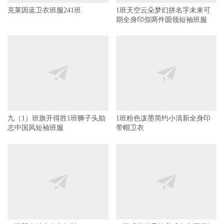
克莱因蓝卫衣班服241班
1班天空云朵梦幻拼名字未来可
期全身印假两件圆领短袖班服
九（1）班旗开得胜1班狮子头励
1班粉色泼墨简约小清新全身印
志中国风短袖班服
带帽卫衣