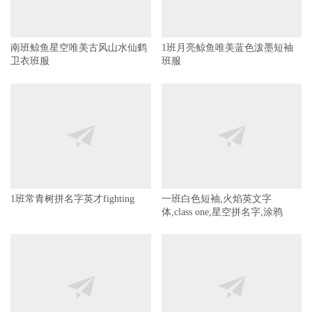
南班鲸鱼星空唯美古风山水仙鹤
1班月亮鲸鱼唯美蓝色泼墨短袖
卫衣班服
班服
1班常青树拼名字英才fighting
一班白色短袖,火焰英文字
体,class one,星空拼名字,涂鸦