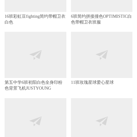
16班彩虹豆fighting简约带帽卫衣
6班简约拼接撞色OPTIMISTIC白
白色
色带帽卫衣班服
第五中学6班初阳白色全身印粉
11班玫瑰星球爱心星球
色背景飞机JUSTYOUNG