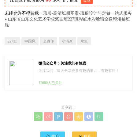
此资源下载价格为
米可币，请先
登录
未经允许不得转载：
班服-高清班服图案-班服设计与定做一站式服务
»
山东省山东文化艺术学校戏曲班227班彩虹水彩脸谱全身印短袖班
服
227班
中国风
全身印
小清新
水彩
微信公众号：关注我们有惊喜
关注我们，每天分享更多有趣的事儿，有趣有料！
12000人已关注
分享到：








0

赞(
)
联系