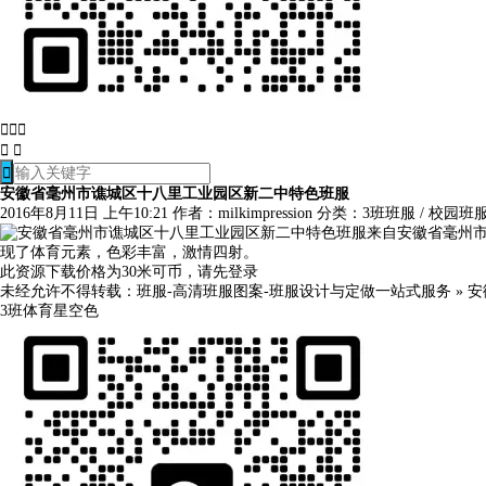






安徽省毫州市谯城区十八里工业园区新二中特色班服
2016年8月11日 上午10:21
作者：milkimpression
分类：
3班班服
/
校园班
来自安徽省毫州市谯
现了体育元素，色彩丰富，激情四射。
此资源下载价格为
30
米可币，请先
登录
未经允许不得转载：
班服-高清班服图案-班服设计与定做一站式服务
»
安
3班
体育
星空色