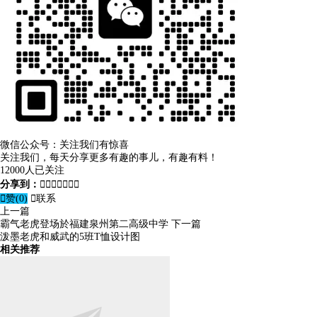
微信公众号：关注我们有惊喜
关注我们，每天分享更多有趣的事儿，有趣有料！
12000人已关注
分享到：








赞(
0
)

联系
上一篇
霸气老虎登场於福建泉州第二高级中学
下一篇
泼墨老虎和威武的5班T恤设计图
相关推荐