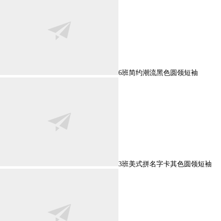
6班简约潮流黑色圆领短袖
3班美式拼名字卡其色圆领短袖