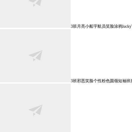
3班月亮小船宇航员笑脸涂鸦luck
3班邪恶笑脸个性粉色圆领短袖班