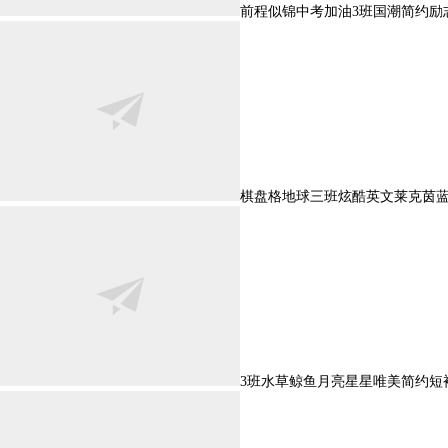
前程似锦中考加油3班国潮简约励
棋盘格地球三班炫酷英文莱克茵
3班水草鲸鱼月亮星星唯美简约短