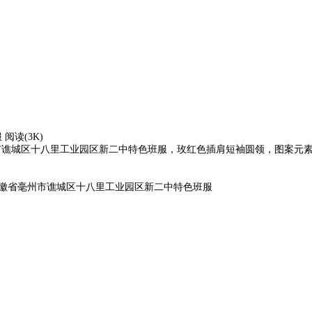
服
阅读(3K)
城区十八里工业园区新二中特色班服，玫红色插肩短袖圆领，图案元素包含了跳跃的卡通
徽省毫州市谯城区十八里工业园区新二中特色班服