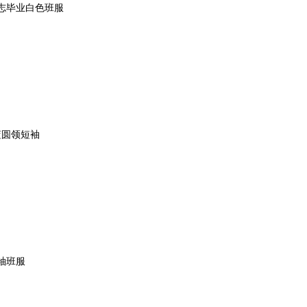
志毕业白色班服
蓝圆领短袖
袖班服