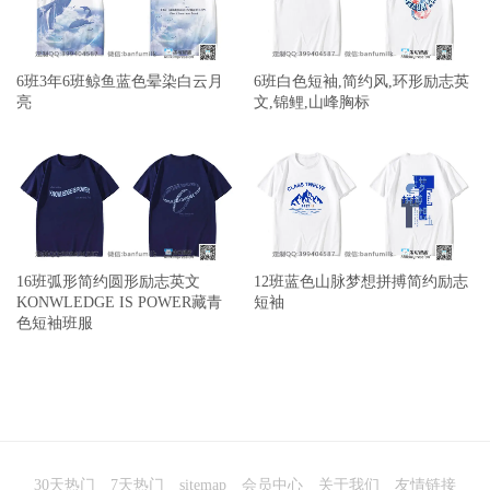
6班3年6班鲸鱼蓝色晕染白云月
6班白色短袖,简约风,环形励志英
亮
文,锦鲤,山峰胸标
16班弧形简约圆形励志英文
12班蓝色山脉梦想拼搏简约励志
KONWLEDGE IS POWER藏青
短袖
色短袖班服
30天热门
7天热门
sitemap
会员中心
关于我们
友情链接