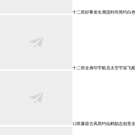
十二班好事发生潮流时尚简约白
十二班全身印宇航员太空宇宙飞
12班蒹葭古风简约仙鹤励志创意