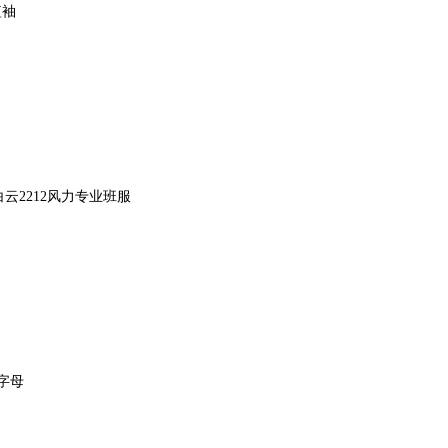
短袖
车白云2212风力专业班服
字母