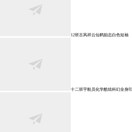
12班古风祥云仙鹤励志白色短袖
十二班宇航员化学酷炫科幻全身