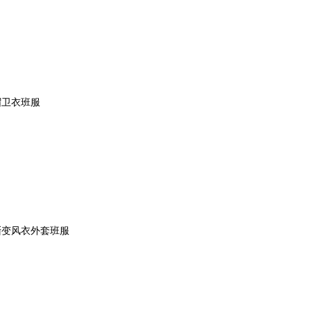
帽卫衣班服
渐变风衣外套班服