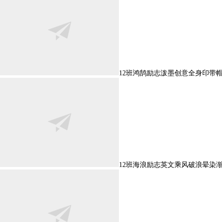
12班鸿鹄励志泼墨创意全身印带
12班海浪励志英文乘风破浪晕染