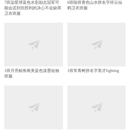
7班柒星球蓝色水彩励志冠军可
6班陆班青色山水拼名字祥云仙
能会迟到但胜利的决心不会缺席
鹤卫衣班服
卫衣班服
1班月亮鲸鱼唯美蓝色泼墨短袖
1班常青树拼名字英才fighting
班服