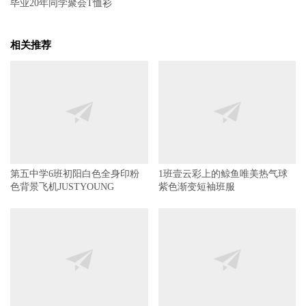
毕业20年同学聚会T恤衫
相关推荐
第五中学6班初阳白色全身印粉
1班壹云彩上的鲸鱼唯美热气球
色背景飞机JUSTYOUNG
紫色渐变短袖班服