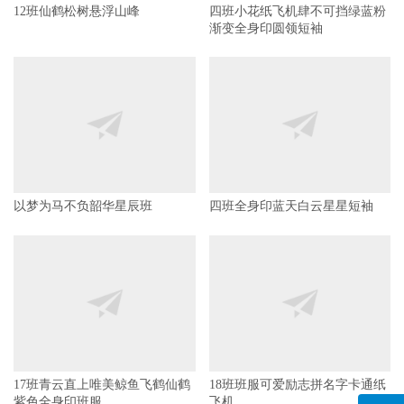
12班仙鹤松树悬浮山峰
四班小花纸飞机肆不可挡绿蓝粉
渐变全身印圆领短袖
以梦为马不负韶华星辰班
四班全身印蓝天白云星星短袖
17班青云直上唯美鲸鱼飞鹤仙鹤
18班班服可爱励志拼名字卡通纸
紫色全身印班服
飞机