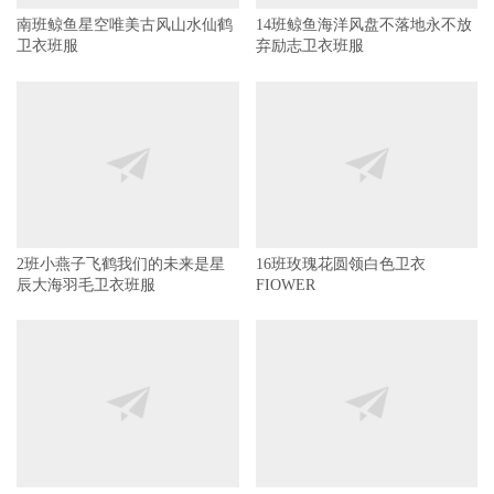
南班鲸鱼星空唯美古风山水仙鹤
14班鲸鱼海洋风盘不落地永不放
卫衣班服
弃励志卫衣班服
2班小燕子飞鹤我们的未来是星
16班玫瑰花圆领白色卫衣
辰大海羽毛卫衣班服
FIOWER