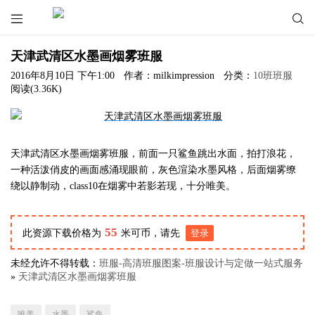


天津武清区水墨画烟雾班服
2016年8月10日 下午1:00
作者：milkimpression
分类：
10班班服
阅读(3.36K)
天津武清区水墨画烟雾班服，前面一只鲨鱼跳出水面，拍打浪花，
一种活泼俏皮的画面感涌现眼前，灰色渲染水墨风格，后面烟雾缭
绕以静制动，class10在烟雾中若影若现，十分唯美。
55
此资源下载价格为
米可币，请先
登录
未经允许不得转载：
班服-高清班服图案-班服设计与定做一站式服务
»
天津武清区水墨画烟雾班服
唯美
水墨
鲨鱼