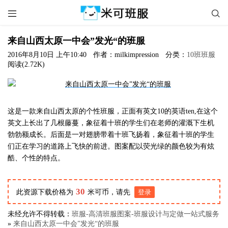


来自山西太原一中会”发光“的班服
2016年8月10日 上午10:40
作者：milkimpression
分类：
10班班服
阅读(2.72K)
这是一款来自山西太原的个性班服，正面有英文10的英语ten,在这个
英文上长出了几根藤蔓，象征着十班的学生们在老师的灌溉下生机
勃勃额成长。后面是一对翅膀带着十班飞扬着，象征着十班的学生
们正在学习的道路上飞快的前进。图案配以荧光绿的颜色较为有炫
酷、个性的特点。
30
此资源下载价格为
米可币，请先
登录
未经允许不得转载：
班服-高清班服图案-班服设计与定做一站式服务
»
来自山西太原一中会”发光“的班服