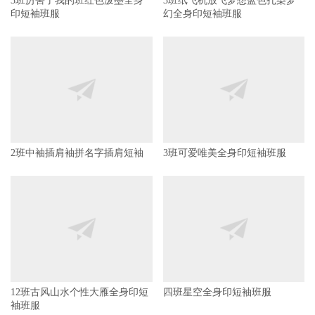
3班厉害了我的班红色泼墨全身
3班纸飞机放飞梦想蓝色扎染梦
印短袖班服
幻全身印短袖班服
2班中袖插肩袖拼名字插肩短袖
3班可爱唯美全身印短袖班服
12班古风山水个性大雁全身印短
四班星空全身印短袖班服
袖班服