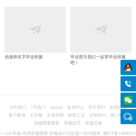
动漫拼名字毕业班服
毕业那天我们一起穿毕业班服
吧！
30天热门
7天热门
sitemap
会员中心
关于我们
友情链接
客户案例
工作服
文章存档
标签汇总
点赞排行
热门标签
班服图案搜索
班服款式
班服定做
班服-高清班服图案-班服设计与定做一站式服务
赣ICP备14008563
© 2026