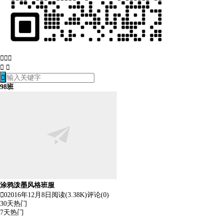






98班
涂鸦泼墨风格班服

0
2016年12月8日
阅读(3.38K)
评论(0)
30天热门
7天热门