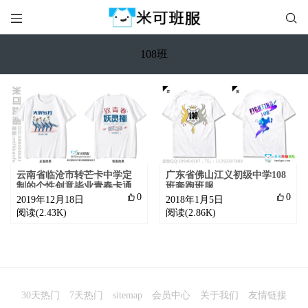


108班
云南省临沧市转芒卡中学定
广东省佛山江义初级中学108
制的个性创意毕业青春卡通
班奔跑班服
潮流纪念唯美小清新108班白

0

0
2019年12月18日
2018年1月5日
色短袖班服
阅读(2.43K)
阅读(2.86K)
30天热门
7天热门
sitemap
会员中心
关于我们
友情链接