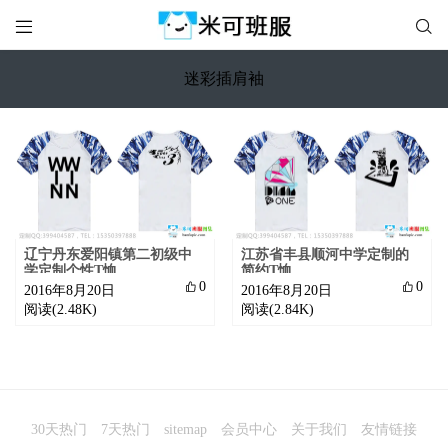


迷彩插肩袖
辽宁丹东爱阳镇第二初级中
江苏省丰县顺河中学定制的
学定制个性T恤
简约T恤

0

0
2016年8月20日
2016年8月20日
阅读(2.48K)
阅读(2.84K)
30天热门
7天热门
sitemap
会员中心
关于我们
友情链接