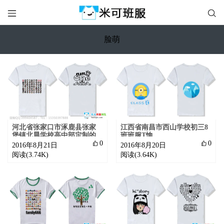


脸萌
河北省张家口市涿鹿县张家
江西省南昌市西山学校初三8
堡镇北晨学校高中部定制的
班班服T恤
脸萌T恤

0

0
2016年8月21日
2016年8月20日
阅读(3.74K)
阅读(3.64K)