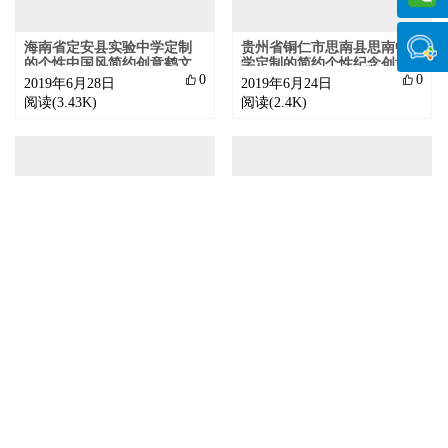
海南省定安县实验中学定制
贵州省铜仁市思南县思南中
的个性中国风简约创意鹤文
学定制的简约个性纪念创意
字文艺2班白色短袖班服

0
毕业教室文字12班白色短袖

0
2019年6月28日
2019年6月24日
班服
阅读(3.43K)
阅读(2.4K)
江西省赣州市第五中学星空
山东省临沂市莒南县莒南八
一班
中个性班服

0

0
2016年8月17日
2016年8月17日
阅读(2.84K)
阅读(3.53K)