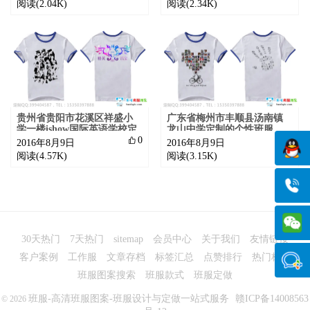
阅读(2.04K)
阅读(2.34K)
贵州省贵阳市花溪区祥盛小
广东省梅州市丰顺县汤南镇
学一楼ishow国际英语学校定
龙山中学定制的个性班服
制的班服

0

0
2016年8月9日
2016年8月9日
阅读(4.57K)
阅读(3.15K)
30天热门
7天热门
sitemap
会员中心
关于我们
友情链接
客户案例
工作服
文章存档
标签汇总
点赞排行
热门标签
班服图案搜索
班服款式
班服定做
班服-高清班服图案-班服设计与定做一站式服务
赣ICP备14008563
© 2026