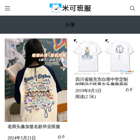


头像
四川省南充市白塔中学定制
的情侣个性男女头像唯美毕
业潮流27班白色短袖班服

0
2019年8月1日
阅读(2.5K)
老师头像加签名款毕业班服

0
2024年5月21日