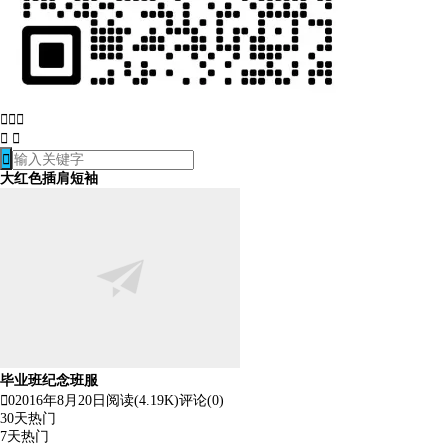






大红色插肩短袖
毕业班纪念班服

0
2016年8月20日
阅读(4.19K)
评论(0)
30天热门
7天热门