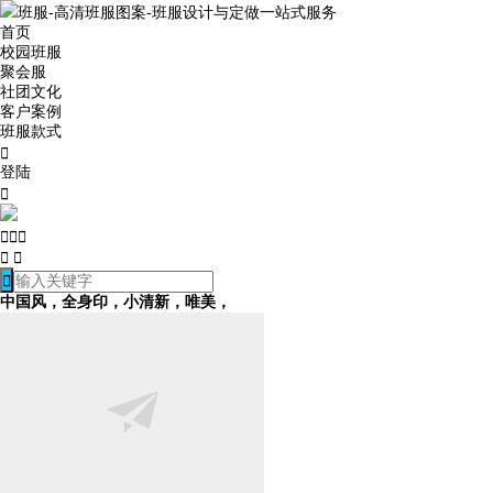
班服-高清班服图案-班服设计与定做一站式服务
首页
校园班服
聚会服
社团文化
客户案例
班服款式

登陆







中国风，全身印，小清新，唯美，