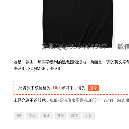
这是一款由一班同学定制的黑色圆领短袖，前面是一班的英文字母：
BBAR，SUMMER，BEAR。
100
此资源下载价格为
米可币，请先
登录
未经允许不得转载：
班服-高清班服图案-班服设计与定做一站式
1班
励志
卡通
可爱
潮流
短袖