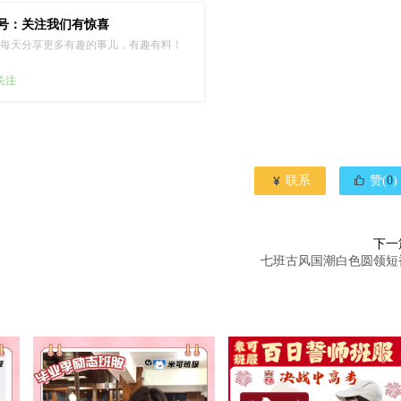
号：关注我们有惊喜
每天分享更多有趣的事儿，有趣有料！
已关注


联系
赞(
0
)
下一
七班古风国潮白色圆领短