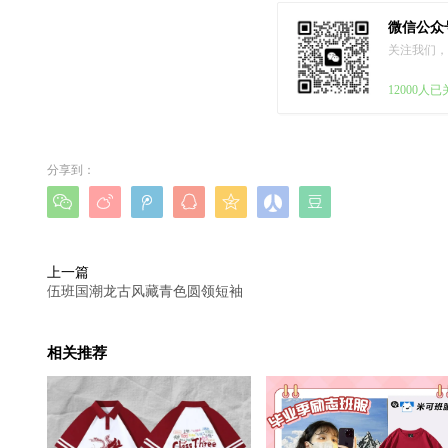
微信公众
关注我们，
12000人
分享到：







上一篇
伍班国潮龙古风藏青色圆领短袖
相关推荐