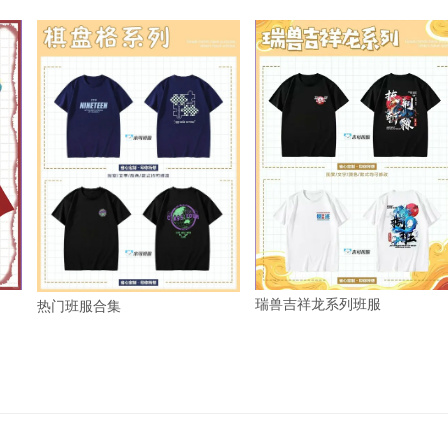
瑞兽吉祥龙系列班服
热门班服合集