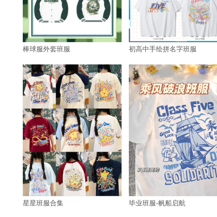
棒球服外套班服
初高中手绘拼名字班服
星星班服合集
毕业班服-帆船启航